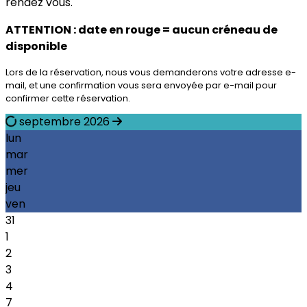
rendez vous.
ATTENTION : date en rouge = aucun créneau de
disponible
Lors de la réservation, nous vous demanderons votre adresse e-
mail, et une confirmation vous sera envoyée par e-mail pour
confirmer cette réservation.
septembre 2026
lun
mar
mer
jeu
ven
31
1
2
3
4
7